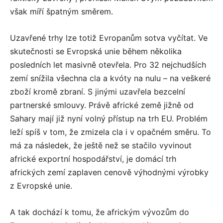
však míří špatným směrem.
Uzavřené trhy lze totiž Evropanům sotva vyčítat. Ve
skutečnosti se Evropská unie během několika
posledních let masivně otevřela. Pro 32 nejchudších
zemí snížila všechna cla a kvóty na nulu – na veškeré
zboží kromě zbraní. S jinými uzavřela bezcelní
partnerské smlouvy. Právě africké země jižně od
Sahary mají již nyní volný přístup na trh EU. Problém
leží spíš v tom, že zmizela cla i v opačném směru. To
má za následek, že ještě než se stačilo vyvinout
africké exportní hospodářství, je domácí trh
afrických zemí zaplaven cenově výhodnými výrobky
z Evropské unie.
A tak dochází k tomu, že africkým vývozům do