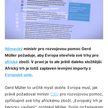
Německý
ministr pro rozvojovou pomoc Gerd
Müller požaduje, aby Evropa otevřela své trhy pro
africké
zboží. V praxi je to ale ještě daleko složitější.
Africký trh je totiž zaplaven levnými importy z
Evropské unie
.
Gerd Müller to určitě myslí dobře. Evropa musí, jak
právě požadoval ministr
CSU
pro rozvojovou pomoc,
zpřístupnit své trhy africkému zboží. „Evropský trh je
fakticky zavřený“, prohlásil Müller. Svým požadavkem