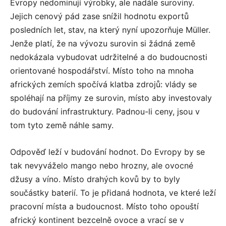
Evropy nedominují výrobky, ale nadále suroviny.
Jejich cenový pád zase snížil hodnotu exportů
posledních let, stav, na který nyní upozorňuje Müller.
Jenže platí, že na vývozu surovin si žádná země
nedokázala vybudovat udržitelné a do budoucnosti
orientované hospodářství. Místo toho na mnoha
afrických zemích spočívá klatba zdrojů: vlády se
spoléhají na příjmy ze surovin, místo aby investovaly
do budování infrastruktury. Padnou-li ceny, jsou v
tom tyto země náhle samy.
Odpověď leží v budování hodnot. Do Evropy by se
tak nevyváželo mango nebo hrozny, ale ovocné
džusy a víno. Místo drahých kovů by to byly
součástky baterií. To je přidaná hodnota, ve které leží
pracovní místa a budoucnost. Místo toho opouští
africký kontinent bezcelně ovoce a vrací se v