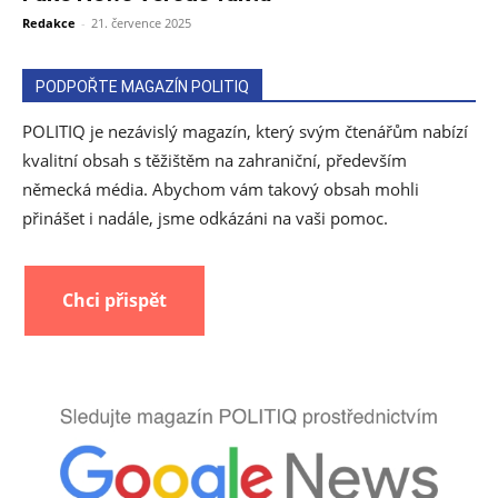
Redakce
-
21. července 2025
PODPOŘTE MAGAZÍN POLITIQ
POLITIQ je nezávislý magazín, který svým čtenářům nabízí
kvalitní obsah s těžištěm na zahraniční, především
německá média. Abychom vám takový obsah mohli
přinášet i nadále, jsme odkázáni na vaši pomoc.
Chci přispět