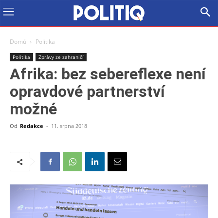
Domů
Politika
Politika
Zprávy ze zahraničí
Afrika: bez sebereflexe není
opravdové partnerství
možné
Od
Redakce
-
11. srpna 2018