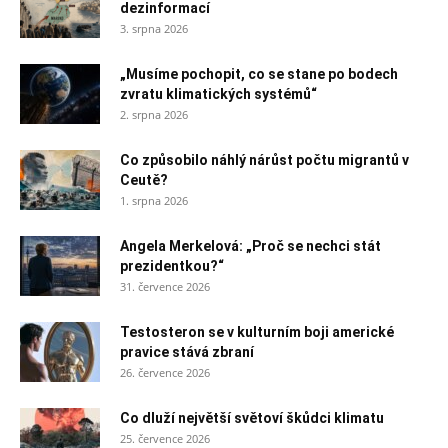
dezinformací
3. srpna 2026
„Musíme pochopit, co se stane po bodech
zvratu klimatických systémů“
2. srpna 2026
Co způsobilo náhlý nárůst počtu migrantů v
Ceutě?
1. srpna 2026
Angela Merkelová: „Proč se nechci stát
prezidentkou?“
31. července 2026
Testosteron se v kulturním boji americké
pravice stává zbraní
26. července 2026
Co dluží největší světoví škůdci klimatu
25. července 2026