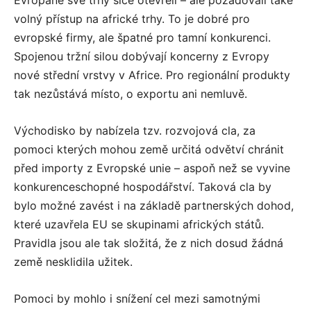
Evropané své trhy sice otevřeli – ale požadovali také
volný přístup na africké trhy. To je dobré pro
evropské firmy, ale špatné pro tamní konkurenci.
Spojenou tržní silou dobývají koncerny z Evropy
nové střední vrstvy v Africe. Pro regionální produkty
tak nezůstává místo, o exportu ani nemluvě.
Východisko by nabízela tzv. rozvojová cla, za
pomoci kterých mohou země určitá odvětví chránit
před importy z Evropské unie – aspoň než se vyvine
konkurenceschopné hospodářství. Taková cla by
bylo možné zavést i na základě partnerských dohod,
které uzavřela EU se skupinami afrických států.
Pravidla jsou ale tak složitá, že z nich dosud žádná
země nesklidila užitek.
Pomoci by mohlo i snížení cel mezi samotnými