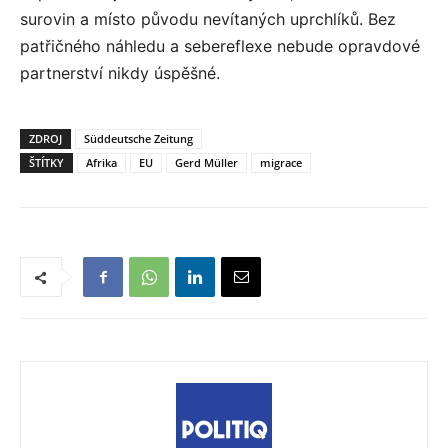
surovin a místo původu nevítaných uprchlíků. Bez
patřičného náhledu a sebereflexe nebude opravdové
partnerství nikdy úspěšné.
ZDROJ
Süddeutsche Zeitung
ŠTÍTKY
Afrika
EU
Gerd Müller
migrace