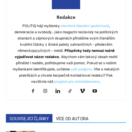
Redakce
POLITIQ hájí myšlenky
otevřené liberální společnosti
,
demokracie a svobody. Jako magazín nezávislý na politických
stranách a zájmových skupinách přinášíme svým čtenářům
kvalitní články z široké palety zahraničních - především
německojazyčných - médií.
Příspěvky tedy nemusí nutně
vyjadřovat názor redakce.
Abychom vám takový obsah mohli
přinášet i nadále, potřebujeme vaši pomoc. Pokud se s našimi
myšlenkami identifikujete, uvítáme
vaši podporu
. Víte o nekalých
praktikách a chcete bezpečně kontaktovat redakci? Pak
navštivte náš
program pro whistleblowery
.
SOUVISEJÍCÍ ČLÁNKY
VÍCE OD AUTORA