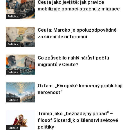
Ceuta jako jeviště: jak pravice
mobilizuje pomocí strachu z migrace
Politika
Ceuta: Maroko je spoluzodpovědné
za šíření dezinformací
Politika
Co způsobilo náhlý nárůst počtu
migrantů v Ceutě?
Politika
Oxfam: „Evropské koncerny prohlubují
nerovnost“
Politika
Trump jako „beznadějný případ“ –
filosof Sloterdijk o šílenství světové
politiky
Politika