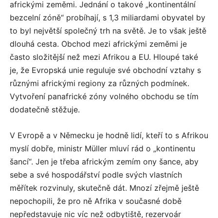
africkými zeměmi. Jednání o takové „kontinentální
bezcelní zóně“ probíhají, s 1,3 miliardami obyvatel by
to byl největší společný trh na světě. Je to však ještě
dlouhá cesta. Obchod mezi africkými zeměmi je
často složitější než mezi Afrikou a EU. Hloupé také
je, že Evropská unie reguluje své obchodní vztahy s
různými africkými regiony za různých podmínek.
Vytvoření panafrické zóny volného obchodu se tím
dodatečně stěžuje.
V Evropě a v Německu je hodně lidí, kteří to s Afrikou
myslí dobře, ministr Müller mluví rád o „kontinentu
šancí“. Jen je třeba africkým zemím ony šance, aby
sebe a své hospodářství podle svých vlastních
měřítek rozvinuly, skutečně dát. Mnozí zřejmě ještě
nepochopili, že pro ně Afrika v současné době
nepředstavuje nic víc než odbytiště, rezervoár